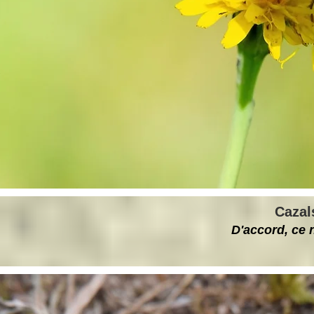
Cazals
D'accord, ce n