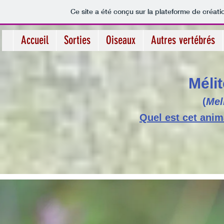
Ce site a été conçu sur la plateforme de créati
Accueil
Sorties
Oiseaux
Autres vertébrés
Méli
(
Mel
Quel est cet anim